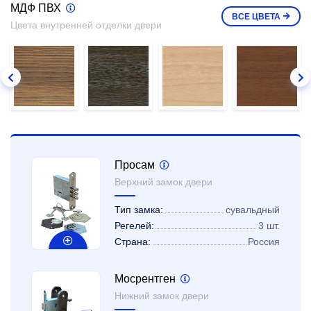
МДФ ПВХ
ВСЕ
ЦВЕТА
Цвета внутренней отделки двери
Просам
Верхний замок двери
Тип замка:
сувальдный
Регелей:
3 шт.
Страна:
Россия
Мосрентген
Нижний замок двери