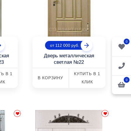
0
от 112 000 руб.
ская
Дверь металлическая
23
светлая №22
Ь В 1
КУПИТЬ В 1
В КОРЗИНУ
0
ИК
КЛИК