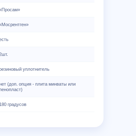
«Просам»
«Мосрентген»
есть
2шт.
резиновый уплотнитель
нет (доп. опция - плита минваты или
пенопласт)
180 градусов