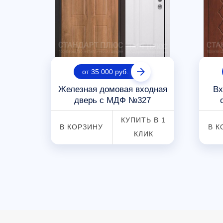
от 35 000 руб.
ь
Железная домовая входная
Вх
дверь с МДФ №327
 В 1
КУПИТЬ В 1
В КОРЗИНУ
В К
К
КЛИК