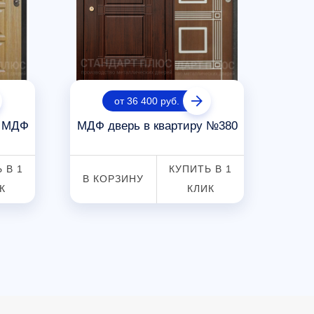
от 36 400 руб.
с МДФ
МДФ дверь в квартиру №380
Вх
М
 В 1
КУПИТЬ В 1
В КОРЗИНУ
В К
К
КЛИК