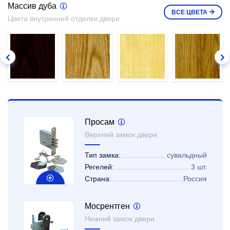
Массив дуба
ВСЕ
ЦВЕТА
Цвета внутренней отделки двери
Просам
Верхний замок двери
Тип замка:
сувальдный
Регелей:
3 шт.
Страна:
Россия
Мосрентген
Нижний замок двери