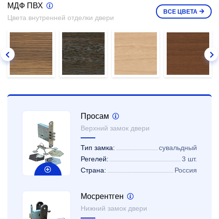
МДФ ПВХ
ВСЕ
ЦВЕТА
Цвета внутренней отделки двери
Просам
Верхний замок двери
Тип замка:
сувальдный
Регелей:
3 шт.
Страна:
Россия
Мосрентген
Нижний замок двери