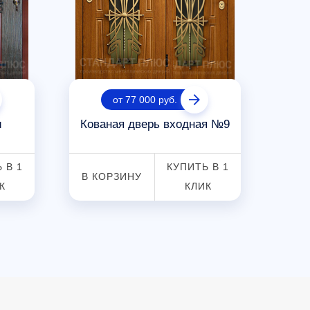
от 77 000 руб.
и
Кованая дверь входная №9
Жел
 В 1
КУПИТЬ В 1
В КОРЗИНУ
В К
К
КЛИК