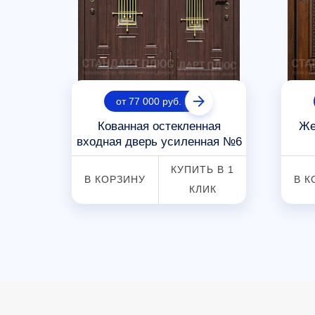
от 77 000 руб.
ь с
Кованная остекленная
Же
входная дверь усиленная №6
 В 1
КУПИТЬ В 1
В КОРЗИНУ
В К
К
КЛИК