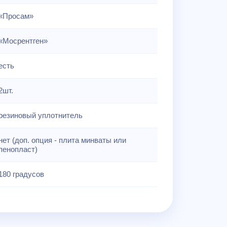
«Просам»
«Мосрентген»
есть
2шт.
резиновый уплотнитель
нет (доп. опция - плита минваты или
пенопласт)
180 градусов