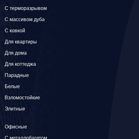
C терморазрывом
C массивом дуба
C ковкой
Для квартиры
Для дома
Для коттеджа
Парадные
Белые
Взломостойкие
Элитные
Офисные
C металлобагетом