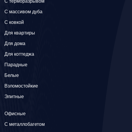
C терморазрывом
C массивом дуба
C ковкой
Для квартиры
Для дома
Для коттеджа
Парадные
Белые
Взломостойкие
Элитные
Офисные
C металлобагетом