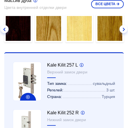
Массив дуба
ВСЕ
ЦВЕТА
Цвета внутренней отделки двери
Kale Kilit 257 L
Верхний замок двери
Тип замка:
сувальдный
Регелей:
3 шт.
Страна:
Турция
Kale Kilit 252 R
Нижний замок двери