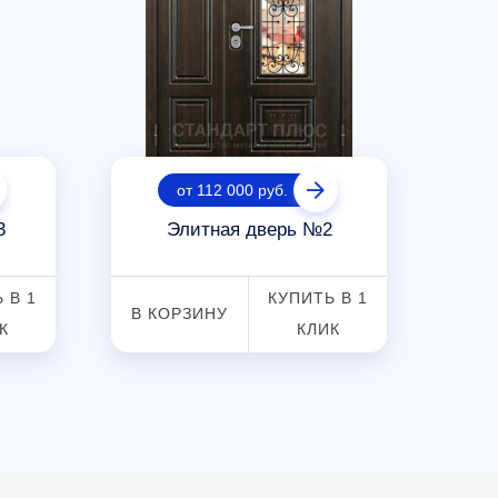
от 112 000 руб.
3
Элитная дверь №2
 В 1
КУПИТЬ В 1
В КОРЗИНУ
В К
К
КЛИК