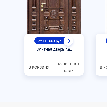
от 112 000 руб.
5
Элитная дверь №1
 В 1
КУПИТЬ В 1
В КОРЗИНУ
В К
К
КЛИК