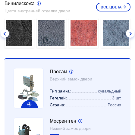
Винилискожа
ВСЕ
ЦВЕТА
Цвета внутренней отделки двери
Просам
Верхний замок двери
Тип замка:
сувальдный
Регелей:
3 шт.
Страна:
Россия
Мосрентген
Нижний замок двери