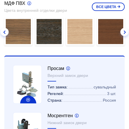
МДФ ПВХ
ВСЕ
ЦВЕТА
Цвета внутренней отделки двери
Просам
Верхний замок двери
Тип замка:
сувальдный
Регелей:
3 шт.
Страна:
Россия
Мосрентген
Нижний замок двери