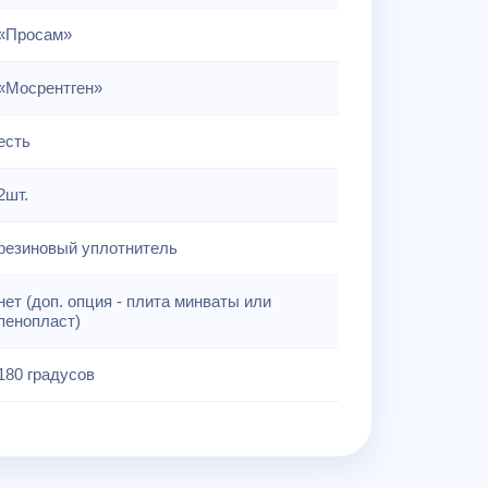
«Просам»
«Мосрентген»
есть
2шт.
резиновый уплотнитель
нет (доп. опция - плита минваты или
пенопласт)
180 градусов