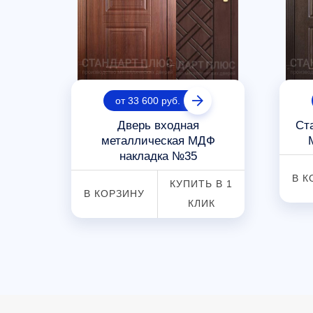
от 33 600 руб.
шковым
Дверь входная
Ст
5
металлическая МДФ
накладка №35
 В 1
В К
КУПИТЬ В 1
К
В КОРЗИНУ
КЛИК