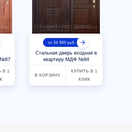
от 34 900 руб.
Стальная дверь входная в
С
 №67
квартиру МДФ №84
до
 В 1
КУПИТЬ В 1
В КОРЗИНУ
В К
К
КЛИК