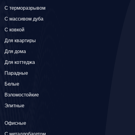
C терморазрывом
C массивом дуба
C ковкой
Для квартиры
Для дома
Для коттеджа
Парадные
Белые
Взломостойкие
Элитные
Офисные
C металлобагетом