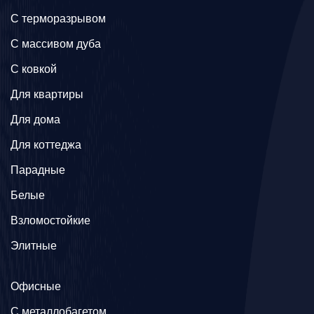
C терморазрывом
C массивом дуба
C ковкой
Для квартиры
Для дома
Для коттеджа
Парадные
Белые
Взломостойкие
Элитные
Офисные
C металлобагетом