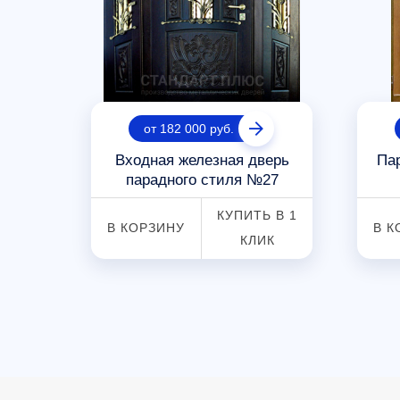
от 182 000 руб.
верь
Входная железная дверь
Па
парадного стиля №27
 В 1
КУПИТЬ В 1
В КОРЗИНУ
В К
К
КЛИК