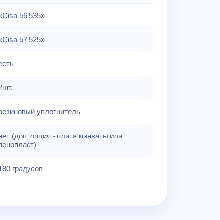
«Cisa 56.535»
«Cisa 57.525»
есть
2шт.
резиновый уплотнитель
нет (доп. опция - плита минваты или
пенопласт)
180 градусов