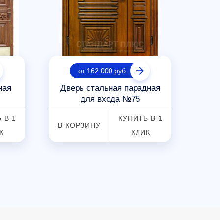
от 162 000 руб.
ная
Дверь стальная парадная
Вход
для входа №75
 В 1
КУПИТЬ В 1
В КОРЗИНУ
В К
К
КЛИК