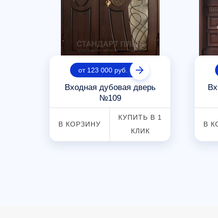
от 123 000 руб.
дная
Входная дубовая дверь
Вх
кая
№109
КУПИТЬ В 1
В КОРЗИНУ
В К
 В 1
КЛИК
К