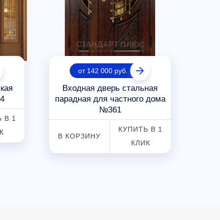
от 142 000 руб.
кая
Входная дверь стальная
Дв
4
парадная для частного дома
жел
№361
 В 1
В К
КУПИТЬ В 1
К
В КОРЗИНУ
КЛИК