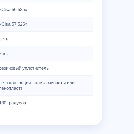
«Cisa 56.535»
«Cisa 57.525»
есть
2шт.
резиновый уплотнитель
нет (доп. опция - плита минваты или
пенопласт)
180 градусов