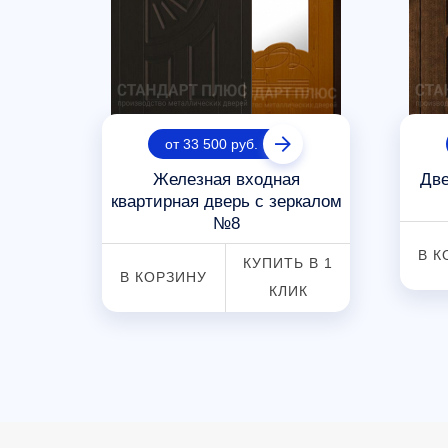
от 33 500 руб.
алом
Железная входная
Две
квартирная дверь с зеркалом
№8
 В 1
В К
КУПИТЬ В 1
К
В КОРЗИНУ
КЛИК