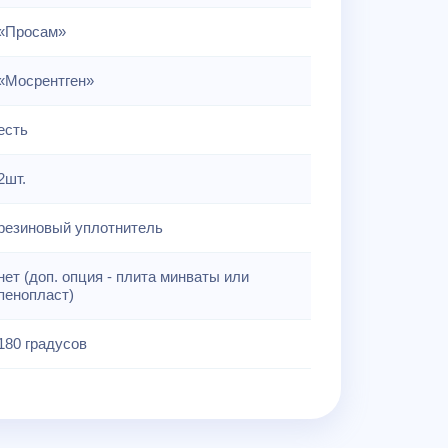
«Просам»
«Мосрентген»
есть
2шт.
резиновый уплотнитель
нет (доп. опция - плита минваты или
пенопласт)
180 градусов