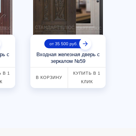
от 35 500 руб.
рь с
Входная железная дверь с
Вхо
зеркалом №59
 В 1
КУПИТЬ В 1
В КОРЗИНУ
В К
К
КЛИК