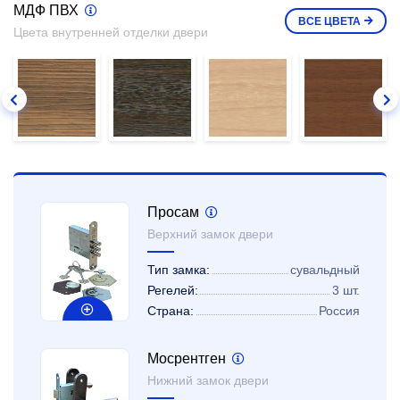
МДФ ПВХ
ВСЕ
ЦВЕТА
Цвета внутренней отделки двери
Просам
Верхний замок двери
Тип замка:
сувальдный
Регелей:
3 шт.
Страна:
Россия
Мосрентген
Нижний замок двери