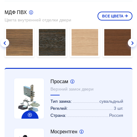
МДФ ПВХ
ВСЕ
ЦВЕТА
Цвета внутренней отделки двери
Просам
Верхний замок двери
Тип замка:
сувальдный
Регелей:
3 шт.
Страна:
Россия
Мосрентген