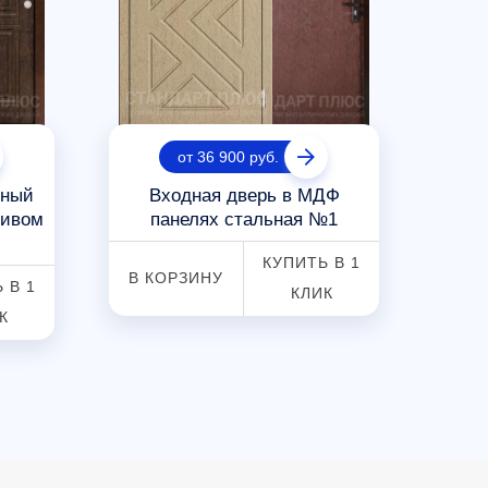
от 36 900 руб.
тный
Входная дверь в МДФ
С
сивом
панелях стальная №1
вхо
КУПИТЬ В 1
В КОРЗИНУ
 В 1
КЛИК
В К
К