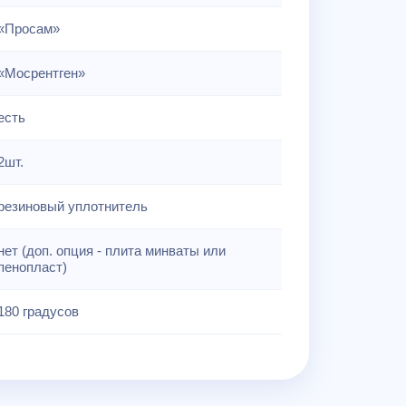
«Просам»
«Мосрентген»
есть
2шт.
резиновый уплотнитель
нет (доп. опция - плита минваты или
пенопласт)
180 градусов