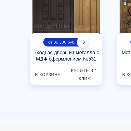
от 35 500 руб.
калом
Входная дверь из металла с
Мет
МДФ оформлением №531
 В 1
КУПИТЬ В 1
В КОРЗИНУ
В К
К
КЛИК