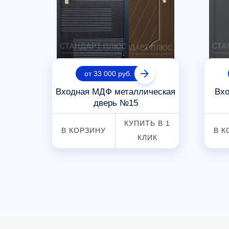
от 33 000 руб.
рь с
Входная МДФ металлическая
Вхо
дкой
дверь №15
КУПИТЬ В 1
В КОРЗИНУ
В К
 В 1
КЛИК
К