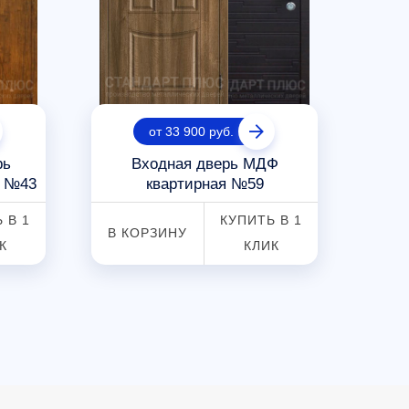
от 33 900 руб.
рь
Входная дверь МДФ
Дв
Ф №43
квартирная №59
 В 1
КУПИТЬ В 1
В КОРЗИНУ
В К
К
КЛИК