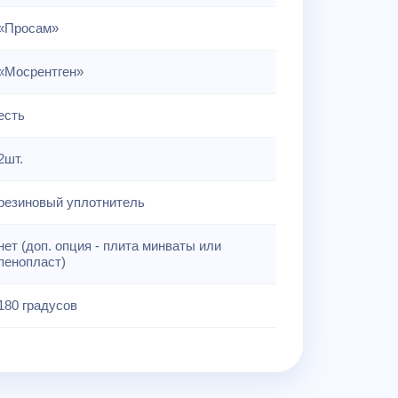
«Просам»
«Мосрентген»
есть
2шт.
резиновый уплотнитель
нет (доп. опция - плита минваты или
пенопласт)
180 градусов