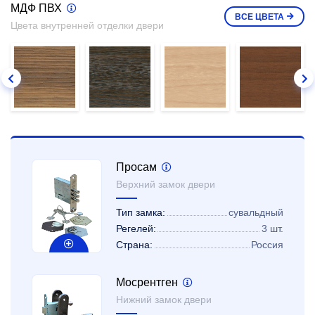
МДФ ПВХ
ВСЕ
ЦВЕТА
Цвета внутренней отделки двери
Просам
Верхний замок двери
Тип замка:
сувальдный
Регелей:
3 шт.
Страна:
Россия
Мосрентген
Нижний замок двери